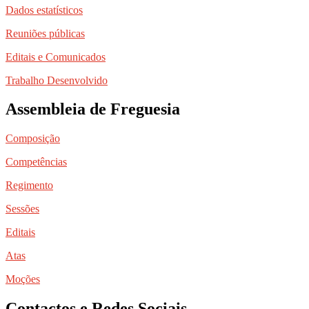
Dados estatísticos
Reuniões públicas
Editais e Comunicados
Trabalho Desenvolvido
Assembleia de Freguesia
Composição
Competências
Regimento
Sessões
Editais
Atas
Moções
Contactos e Redes Sociais