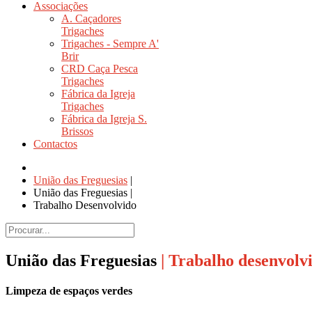
Associações
A. Caçadores
Trigaches
Trigaches - Sempre A'
Brir
CRD Caça Pesca
Trigaches
Fábrica da Igreja
Trigaches
Fábrica da Igreja S.
Brissos
Contactos
União das Freguesias
|
União das Freguesias
|
Trabalho Desenvolvido
União das Freguesias
| Trabalho desenvolv
Limpeza de espaços verdes