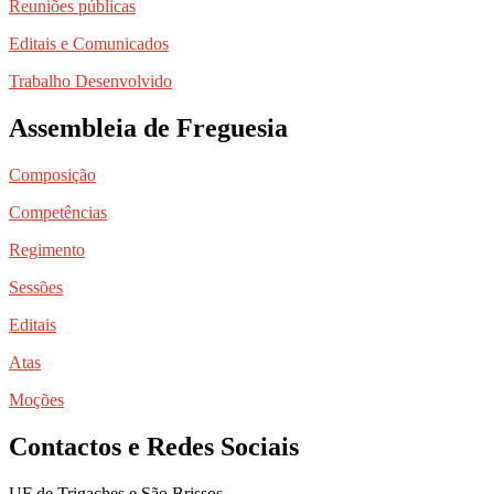
Reuniões públicas
Editais e Comunicados
Trabalho Desenvolvido
Assembleia de Freguesia
Composição
Competências
Regimento
Sessões
Editais
Atas
Moções
Contactos e Redes Sociais
UF de Trigaches e São Brissos