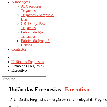
Associações
A. Caçadores
Trigaches
Trigaches - Sempre A'
Brir
CRD Caça Pesca
Trigaches
Fábrica da Igreja
Trigaches
Fábrica da Igreja S.
Brissos
Contactos
União das Freguesias
|
União das Freguesias
|
Executivo
União das Freguesias
| Executivo
A União das Freguesias é o órgão executivo colegial da Freguesia