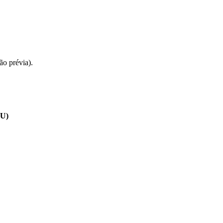
ão prévia).
DU)
.
a.