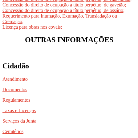
Concessão do direito de ocupação a título perpétuo, de gavetão;
Concessão do direito de ocupação a título perpétuo, de ossário;
Requerimento para Inumação, Exumação, Transladação ou
Cremação;
Licença para obras nos covais;
OUTRAS INFORMAÇÕES
Cidadão
Atendimento
Documentos
Regulamentos
Taxas e Licenças
Serviços da Junta
Cemitérios