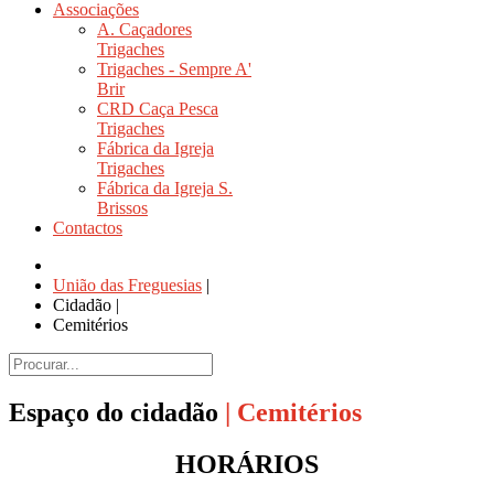
Associações
A. Caçadores
Trigaches
Trigaches - Sempre A'
Brir
CRD Caça Pesca
Trigaches
Fábrica da Igreja
Trigaches
Fábrica da Igreja S.
Brissos
Contactos
União das Freguesias
|
Cidadão
|
Cemitérios
Espaço do cidadão
| Cemitérios
HORÁRIOS