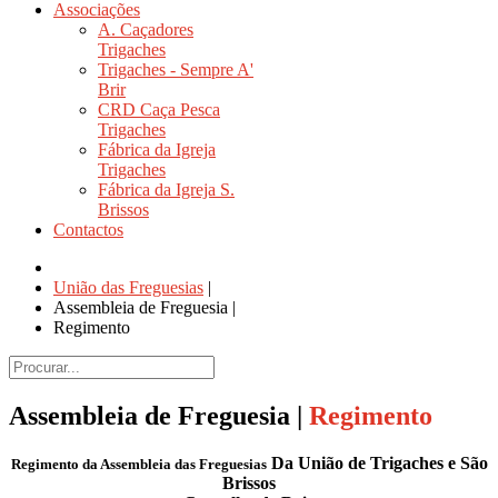
Associações
A. Caçadores
Trigaches
Trigaches - Sempre A'
Brir
CRD Caça Pesca
Trigaches
Fábrica da Igreja
Trigaches
Fábrica da Igreja S.
Brissos
Contactos
União das Freguesias
|
Assembleia de Freguesia
|
Regimento
Assembleia de Freguesia |
Regimento
Da União de Trigaches e São
Regimento da Assembleia das Freguesias
Brissos