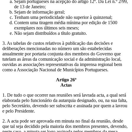
Sejam portugueses na acepção do artigo 12º. Da Lei n.º 2/99,
de 13 de Janeiro;
Sejam de informação geral;
Tenham uma periodicidade não superior à quinzenal;
Contem uma tiragem média mínima por edição de 1500
exemplares nos últimos seis meses;
Não sejam distribuídos a título gratuito.
3. As tabelas de custos relativos à publicação das decisões e
deliberações mencionadas no número um são estabelecidas
anualmente por portaria conjunta dos membros do Governo que
tutelam as áreas da comunicação social e da administração local,
ouvidas as associações representativas da imprensa regional bem
como a Associação Nacional de Municípios Portugueses.
Artigo 26º
Actas
1. De tudo o que ocorrer nas reuniões será lavrada acta, a qual será
elaborada pelo funcionário da autarquia designado, ou, na sua falta,
pelo Secretário, devendo ser subscrita e assinada por quem a lavrou
e pelo Presidente.
2. A acta pode ser aprovada em minuta no final da reunião, desde
que tal seja decidido pela maioria dos membros presentes, devendo,
neste caso, a minuta ser logo assinada pelos membros da mesa.